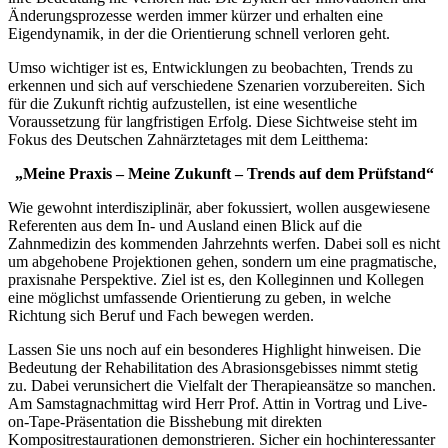
Änderungsprozesse werden immer kürzer und erhalten eine
Eigendynamik, in der die Orientierung schnell verloren geht.
Umso wichtiger ist es, Entwicklungen zu beobachten, Trends zu
erkennen und sich auf verschiedene Szenarien vorzubereiten. Sich
für die Zukunft richtig aufzustellen, ist eine wesentliche
Voraussetzung für langfristigen Erfolg. Diese Sichtweise steht im
Fokus des Deutschen Zahnärztetages mit dem Leitthema:
„Meine Praxis – Meine Zukunft – Trends auf dem Prüfstand“
Wie gewohnt interdisziplinär, aber fokussiert, wollen ausgewiesene
Referenten aus dem In- und Ausland einen Blick auf die
Zahnmedizin des kommenden Jahrzehnts werfen. Dabei soll es nicht
um abgehobene Projektionen gehen, sondern um eine pragmatische,
praxisnahe Perspektive. Ziel ist es, den Kolleginnen und Kollegen
eine möglichst umfassende Orientierung zu geben, in welche
Richtung sich Beruf und Fach bewegen werden.
Lassen Sie uns noch auf ein besonderes Highlight hinweisen. Die
Bedeutung der Rehabilitation des Abrasionsgebisses nimmt stetig
zu. Dabei verunsichert die Vielfalt der Therapieansätze so manchen.
Am Samstagnachmittag wird Herr Prof. Attin in Vortrag und Live-
on-Tape-Präsentation die Bisshebung mit direkten
Kompositrestaurationen demonstrieren. Sicher ein hochinteressanter