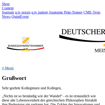
Shop
Content
Journals
q.tv praxis
q.tv patient
Anatomie Präp-Trainer
CME-Tests
News
QuintEvent
≡
Menü
Grußwort
Sehr geehrte Kolleginnen und Kollegen,
„Nichts ist so beständig wie der Wandel“ - es ist erstaunlich wie
diese alte Lebensweisheit des griechischen Philosophen Heraklit
ihre Bedeutung nie verloren hat. Die Zyklen der Innovationen und