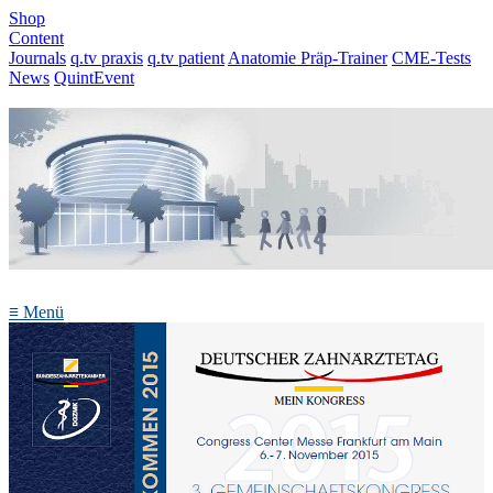
Shop
Content
Journals
q.tv praxis
q.tv patient
Anatomie Präp-Trainer
CME-Tests
News
QuintEvent
≡
Menü