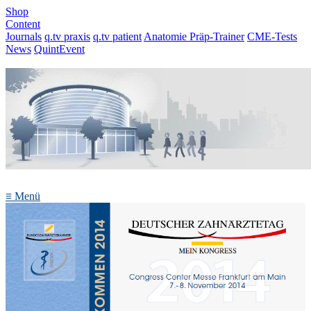
Shop
Content
Journals
q.tv praxis
q.tv patient
Anatomie Präp-Trainer
CME-Tests
News
QuintEvent
≡
Menü