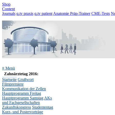
Shop
Content
Journals
q.tv praxis
q.tv patient
Anatomie Präp-Trainer
CME-Tests
N
≡
Menü
Zahnärztetag 2016:
Startseite
Grußwort
Filmpremiere
Kommunikation der Zellen
Hauptprogramm Freitag
Hauptprogramm Samstag
AKs
und Fachgesellschaften
Zukunftskongress
Studententag
Kurz- und Postervorträge