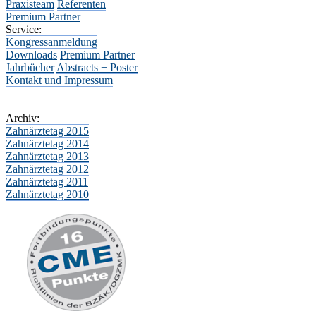
Praxisteam
Referenten
Premium Partner
Service:
Kongressanmeldung
Downloads
Premium Partner
Jahrbücher
Abstracts + Poster
Kontakt und Impressum
Archiv:
Zahnärztetag 2015
Zahnärztetag 2014
Zahnärztetag 2013
Zahnärztetag 2012
Zahnärztetag 2011
Zahnärztetag 2010