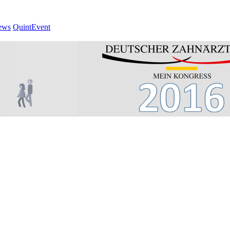
ews
QuintEvent