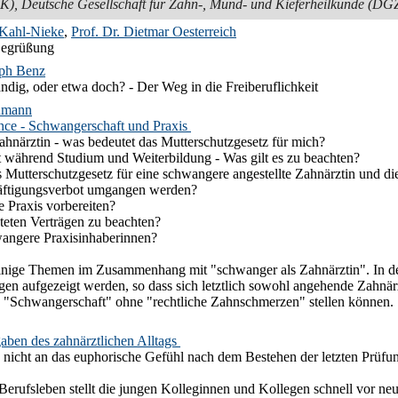
), Deutsche Gesellschaft für Zahn-, Mund- und Kieferheilkunde (D
 Kahl-Nieke
,
Prof. Dr. Dietmar Oesterreich
Begrüßung
oph Benz
ändig, oder etwa doch? - Der Weg in die Freiberuflichkeit
umann
nce - Schwangerschaft und Praxis
hnärztin - was bedeutet das Mutterschutzgesetz für mich?
 während Studium und Weiterbildung - Was gilt es zu beachten?
 Mutterschutzgesetz für eine schwangere angestellte Zahnärztin und di
äftigungsverbot umgangen werden?
e Praxis vorbereiten?
steten Verträgen zu beachten?
wangere Praxisinhaberinnen?
einige Themen im Zusammenhang mit "schwanger als Zahnärztin". In de
en aufgezeigt werden, so dass sich letztlich sowohl angehende Zahnärz
 "Schwangerschaft" ohne "rechtliche Zahnschmerzen" stellen können.
aben des zahnärztlichen Alltags
h nicht an das euphorische Gefühl nach dem Bestehen der letzten Prüf
 Berufsleben stellt die jungen Kolleginnen und Kollegen schnell vor neu