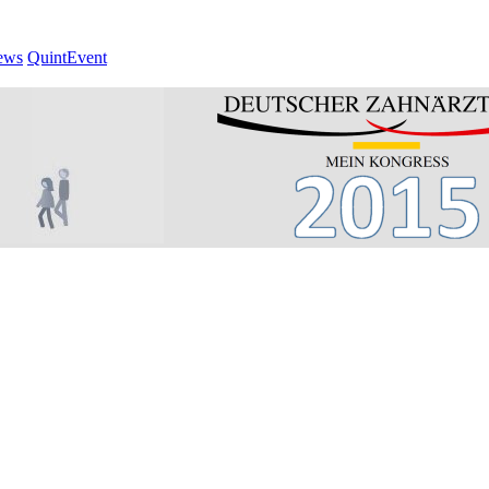
ews
QuintEvent