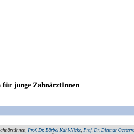
 für junge ZahnärztInnen
ZahnärztInnen
,
Prof. Dr. Bärbel Kahl-Nieke
,
Prof. Dr. Dietmar Oesterr