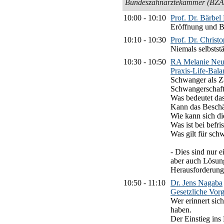
Bundeszahnärztekammer (BZÄK
10:00
-
10:10
Prof. Dr. Bärbel
Eröffnung und 
10:10
-
10:30
Prof. Dr. Christ
Niemals selbstst
10:30
-
10:50
RA Melanie Ne
Praxis-Life-Bala
Schwanger als Za
Schwangerschaft
Was bedeutet das
Kann das Besch
Wie kann sich di
Was ist bei befri
Was gilt für sch
- Dies sind nur 
aber auch Lösung
Herausforderung
10:50
-
11:10
Dr. Jens Nagaba
Gesetzliche Vorg
Wer erinnert sic
haben.
Der Einstieg ins