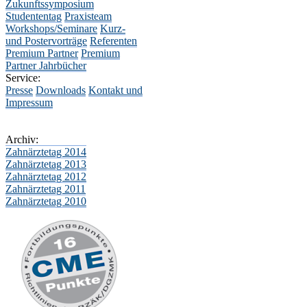
Zukunftssymposium
Studententag
Praxisteam
Workshops/Seminare
Kurz-
und Postervorträge
Referenten
Premium Partner
Premium
Partner Jahrbücher
Service:
Presse
Downloads
Kontakt und
Impressum
Archiv:
Zahnärztetag 2014
Zahnärztetag 2013
Zahnärztetag 2012
Zahnärztetag 2011
Zahnärztetag 2010