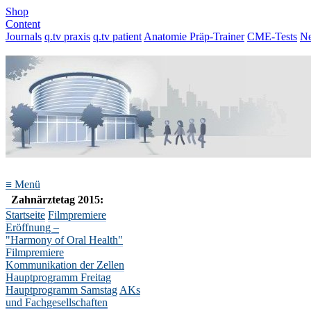
Shop
Content
Journals
q.tv praxis
q.tv patient
Anatomie Präp-Trainer
CME-Tests
N
≡
Menü
Zahnärztetag 2015:
Startseite
Filmpremiere
Eröffnung –
"Harmony of Oral Health"
Filmpremiere
Kommunikation der Zellen
Hauptprogramm Freitag
Hauptprogramm Samstag
AKs
und Fachgesellschaften