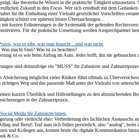
rägt, das theoretische Wissen in die praktische Tätigkeit umzusetzen. S
ruflichen Zukunft in den Focus. Wer sich ernsthaft mit dem Gedanken an 
nhaber für die Einhaltung einer Vielzahl gesetzlicher Vorschriften vera
Tätigkeit schützt vor späteren bösen Überraschungen.
t mit kurzen Erläuterungen in die Systematik der geltenden Rechtsvorsc
motivieren. Für die praktische Umsetzung werden Ansprechpartner ben
Praxis, was es gibt, was man braucht ...und was nicht
- Was macht Sinn? Was ist zu beachten?
herung ist es wie beim Airbag im Auto. Jeder hofft, ihn nie gebrauchen 
rungen sind demzufolge ein "MUSS" für Zahnärzte und Zahnarztpraxen
 Absicherung möglichst vieler Risiken führt oftmals zu Überversiche
en richtigen Weg und das passende Maß unter der Vielzahl von untersc
 einen kurzen Überblick und Hilfestellungen zu den abzusichernden Be
sicherungen in der Zahnarztpraxis.
Social Media für Zahnärzte/innen
agerung oder vielleicht eher: Verbreiterung des fachlichen Austauschs 
lltag und Beruf: Traf man sich früher persönlich, also "analog", beim Z
nnen und Kollegen aus, kommt heute die digitale Kommunikation hinzu
ook & Co.