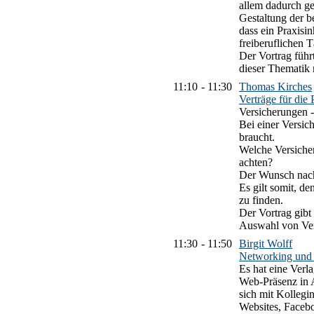
allem dadurch gep
Gestaltung der be
dass ein Praxisi
freiberuflichen 
Der Vortrag führ
dieser Thematik 
11:10
-
11:30
Thomas Kirches
Verträge für die 
Versicherungen 
Bei einer Versic
braucht.
Welche Versiche
achten?
Der Wunsch nach
Es gilt somit, d
zu finden.
Der Vortrag gibt
Auswahl von Ver
11:30
-
11:50
Birgit Wolff
Networking und 
Es hat eine Verl
Web-Präsenz in A
sich mit Kollegi
Websites, Faceb